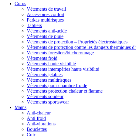
Corps
Vêtements de travail
Accessoires confort
Parkas multirisques
Tabliers
Vêtements anti-acide
Vêtements de pluie
Vêtements de protection – Propriétés électrostatiques
Vêtements de protection contre les dangers thermiques d'
Vêtements forestiers/bûcheronnage
Vêtements froid
Vêtements haute visibilité
Vêtements intempéries haute visibilité
Vêtements jetables
Vêtements multirisques
Vêtements pour chambre froide
Vêtements protection chaleur et flamme
Vêtements soudeur
Vêtements sportswear
Mains
Anti-chaleur
Anti-froid
Anti-vibrations
Bouclettes
Cuir