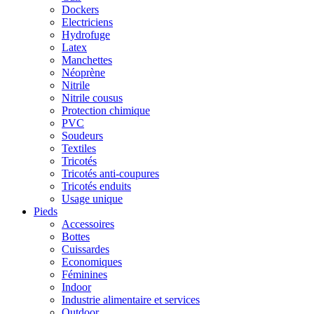
Dockers
Electriciens
Hydrofuge
Latex
Manchettes
Néoprène
Nitrile
Nitrile cousus
Protection chimique
PVC
Soudeurs
Textiles
Tricotés
Tricotés anti-coupures
Tricotés enduits
Usage unique
Pieds
Accessoires
Bottes
Cuissardes
Economiques
Féminines
Indoor
Industrie alimentaire et services
Outdoor