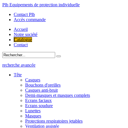
Plb Equipements de protection individuelle
Contact Plb
Accès commande
Accueil
Notre société
Catalogue
Contact
recherche avancée
Tête
Casques
Bouchons d'oreilles
Casques anti-bruit
Demi-masques et masques complets
Ecrans faciaux
Ecrans soudure
Lunettes
Masques
Protections respiratoires jetables
Ventilation assistée