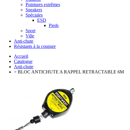
Pointures extrêmes
Sneakers
Spéciales
ESD
Pieds
Sport
Ville
Anti-chute
Résistants à la coupure
Accueil
Catalogue
Anti-chute
> BLOC ANTICHUTE A RAPPEL RETRACTABLE 6M