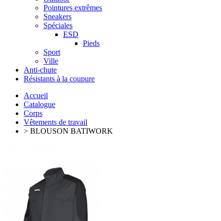
Pointures extrêmes
Sneakers
Spéciales
ESD
Pieds
Sport
Ville
Anti-chute
Résistants à la coupure
Accueil
Catalogue
Corps
Vêtements de travail
> BLOUSON BATIWORK