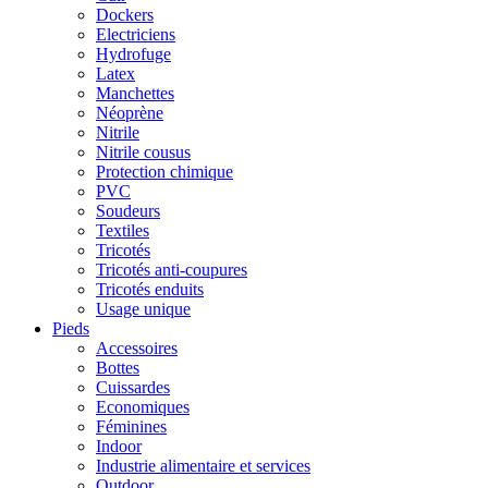
Dockers
Electriciens
Hydrofuge
Latex
Manchettes
Néoprène
Nitrile
Nitrile cousus
Protection chimique
PVC
Soudeurs
Textiles
Tricotés
Tricotés anti-coupures
Tricotés enduits
Usage unique
Pieds
Accessoires
Bottes
Cuissardes
Economiques
Féminines
Indoor
Industrie alimentaire et services
Outdoor