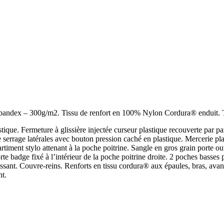
andex – 300g/m2. Tissu de renfort en 100% Nylon Cordura® enduit. Ti
que. Fermeture à glissière injectée curseur plastique recouverte par pa
e serrage latérales avec bouton pression caché en plastique. Mercerie pl
ment stylo attenant à la poche poitrine. Sangle en gros grain porte outi
te badge fixé à l’intérieur de la poche poitrine droite. 2 poches basse
issant. Couvre-reins. Renforts en tissu cordura® aux épaules, bras, avan
nt.