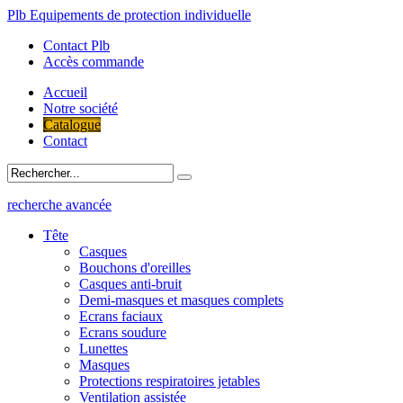
Plb Equipements de protection individuelle
Contact Plb
Accès commande
Accueil
Notre société
Catalogue
Contact
recherche avancée
Tête
Casques
Bouchons d'oreilles
Casques anti-bruit
Demi-masques et masques complets
Ecrans faciaux
Ecrans soudure
Lunettes
Masques
Protections respiratoires jetables
Ventilation assistée