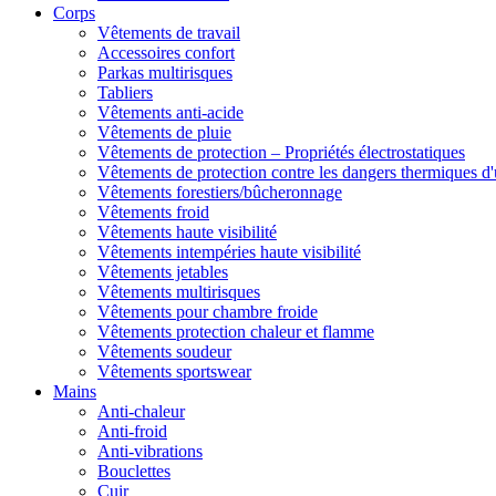
Corps
Vêtements de travail
Accessoires confort
Parkas multirisques
Tabliers
Vêtements anti-acide
Vêtements de pluie
Vêtements de protection – Propriétés électrostatiques
Vêtements de protection contre les dangers thermiques d'
Vêtements forestiers/bûcheronnage
Vêtements froid
Vêtements haute visibilité
Vêtements intempéries haute visibilité
Vêtements jetables
Vêtements multirisques
Vêtements pour chambre froide
Vêtements protection chaleur et flamme
Vêtements soudeur
Vêtements sportswear
Mains
Anti-chaleur
Anti-froid
Anti-vibrations
Bouclettes
Cuir