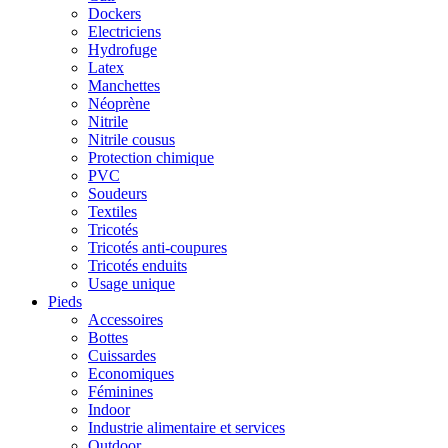
Dockers
Electriciens
Hydrofuge
Latex
Manchettes
Néoprène
Nitrile
Nitrile cousus
Protection chimique
PVC
Soudeurs
Textiles
Tricotés
Tricotés anti-coupures
Tricotés enduits
Usage unique
Pieds
Accessoires
Bottes
Cuissardes
Economiques
Féminines
Indoor
Industrie alimentaire et services
Outdoor