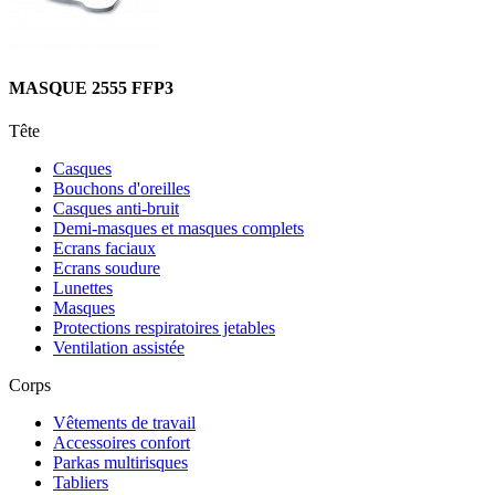
MASQUE 2555 FFP3
Tête
Casques
Bouchons d'oreilles
Casques anti-bruit
Demi-masques et masques complets
Ecrans faciaux
Ecrans soudure
Lunettes
Masques
Protections respiratoires jetables
Ventilation assistée
Corps
Vêtements de travail
Accessoires confort
Parkas multirisques
Tabliers