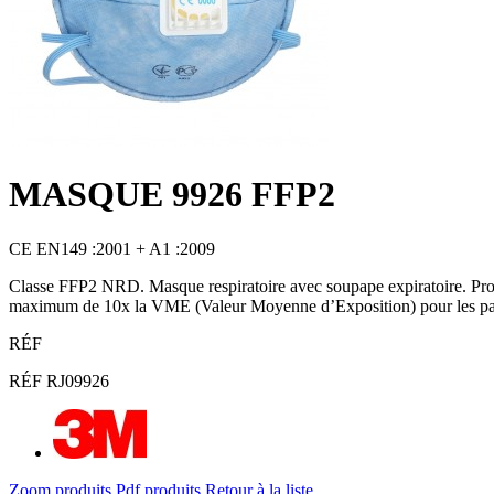
MASQUE 9926 FFP2
CE EN149 :2001 + A1 :2009
Classe FFP2 NRD. Masque respiratoire avec soupape expiratoire. Protec
maximum de 10x la VME (Valeur Moyenne d’Exposition) pour les parti
RÉF
RÉF RJ09926
Zoom produits
Pdf produits
Retour à la liste