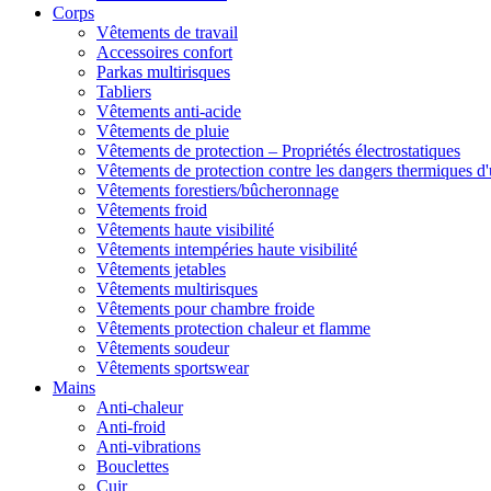
Corps
Vêtements de travail
Accessoires confort
Parkas multirisques
Tabliers
Vêtements anti-acide
Vêtements de pluie
Vêtements de protection – Propriétés électrostatiques
Vêtements de protection contre les dangers thermiques d'
Vêtements forestiers/bûcheronnage
Vêtements froid
Vêtements haute visibilité
Vêtements intempéries haute visibilité
Vêtements jetables
Vêtements multirisques
Vêtements pour chambre froide
Vêtements protection chaleur et flamme
Vêtements soudeur
Vêtements sportswear
Mains
Anti-chaleur
Anti-froid
Anti-vibrations
Bouclettes
Cuir