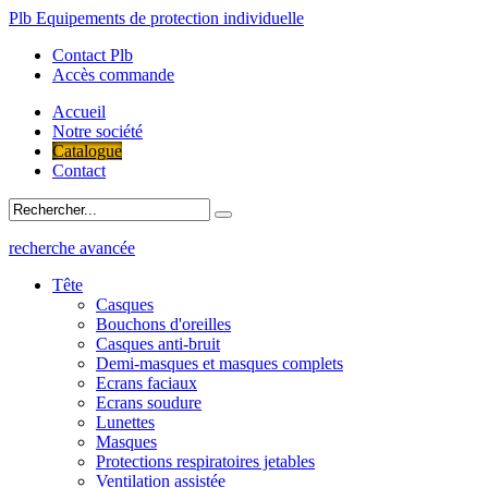
Plb Equipements de protection individuelle
Contact Plb
Accès commande
Accueil
Notre société
Catalogue
Contact
recherche avancée
Tête
Casques
Bouchons d'oreilles
Casques anti-bruit
Demi-masques et masques complets
Ecrans faciaux
Ecrans soudure
Lunettes
Masques
Protections respiratoires jetables
Ventilation assistée