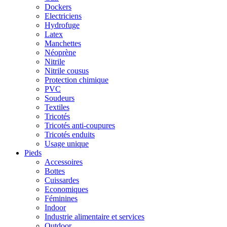
Dockers
Electriciens
Hydrofuge
Latex
Manchettes
Néoprène
Nitrile
Nitrile cousus
Protection chimique
PVC
Soudeurs
Textiles
Tricotés
Tricotés anti-coupures
Tricotés enduits
Usage unique
Pieds
Accessoires
Bottes
Cuissardes
Economiques
Féminines
Indoor
Industrie alimentaire et services
Outdoor