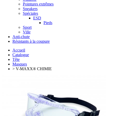
Pointures extrêmes
Sneakers
Spéciales
ESD
Pieds
Sport
Ville
Anti-chute
Résistants à la coupure
Accueil
Catalogue
Tête
Masques
> V-MAXX® CHIMIE