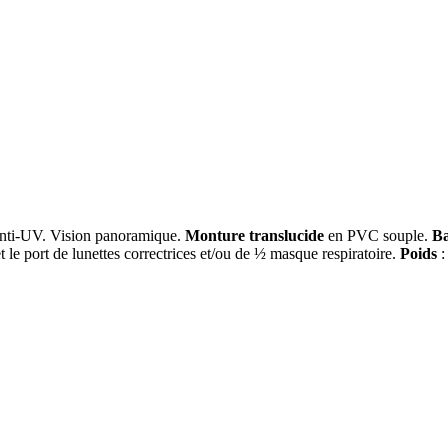
t anti-UV. Vision panoramique.
Monture translucide
en PVC souple.
B
t le port de lunettes correctrices et/ou de ½ masque respiratoire.
Poids
: