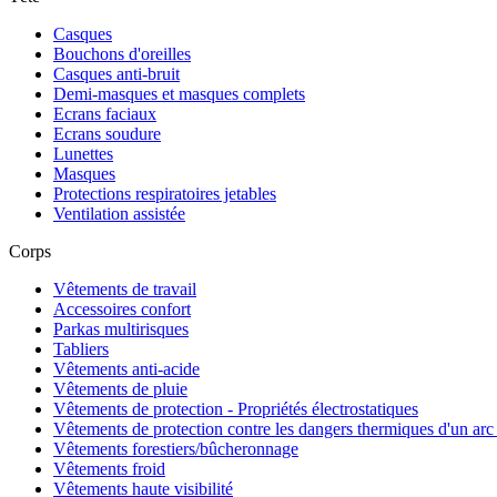
Casques
Bouchons d'oreilles
Casques anti-bruit
Demi-masques et masques complets
Ecrans faciaux
Ecrans soudure
Lunettes
Masques
Protections respiratoires jetables
Ventilation assistée
Corps
Vêtements de travail
Accessoires confort
Parkas multirisques
Tabliers
Vêtements anti-acide
Vêtements de pluie
Vêtements de protection - Propriétés électrostatiques
Vêtements de protection contre les dangers thermiques d'un arc 
Vêtements forestiers/bûcheronnage
Vêtements froid
Vêtements haute visibilité