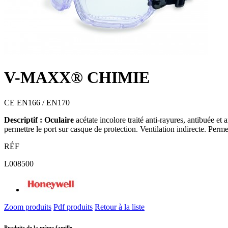
V-MAXX® CHIMIE
CE EN166 / EN170
Descriptif : Oculaire
acétate incolore traité anti-rayures, antibuée e
permettre le port sur casque de protection. Ventilation indirecte. Perme
RÉF
L008500
Zoom produits
Pdf produits
Retour à la liste
Produits de la même famille