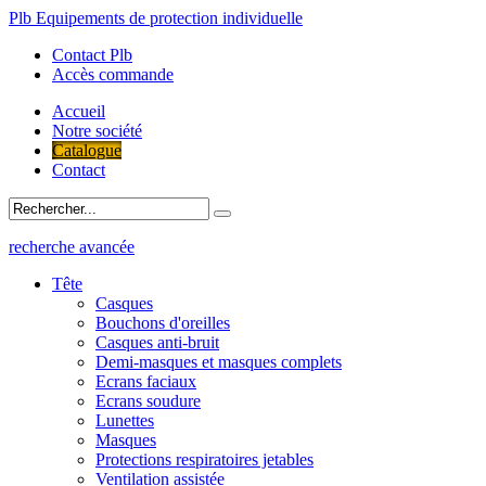
Plb Equipements de protection individuelle
Contact Plb
Accès commande
Accueil
Notre société
Catalogue
Contact
recherche avancée
Tête
Casques
Bouchons d'oreilles
Casques anti-bruit
Demi-masques et masques complets
Ecrans faciaux
Ecrans soudure
Lunettes
Masques
Protections respiratoires jetables
Ventilation assistée