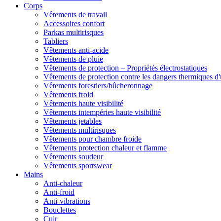
Corps
Vêtements de travail
Accessoires confort
Parkas multirisques
Tabliers
Vêtements anti-acide
Vêtements de pluie
Vêtements de protection – Propriétés électrostatiques
Vêtements de protection contre les dangers thermiques d'
Vêtements forestiers/bûcheronnage
Vêtements froid
Vêtements haute visibilité
Vêtements intempéries haute visibilité
Vêtements jetables
Vêtements multirisques
Vêtements pour chambre froide
Vêtements protection chaleur et flamme
Vêtements soudeur
Vêtements sportswear
Mains
Anti-chaleur
Anti-froid
Anti-vibrations
Bouclettes
Cuir